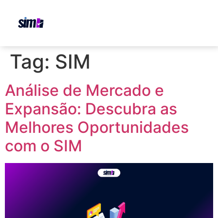
Tag:
SIM
Análise de Mercado e
Expansão: Descubra as
Melhores Oportunidades
com o SIM